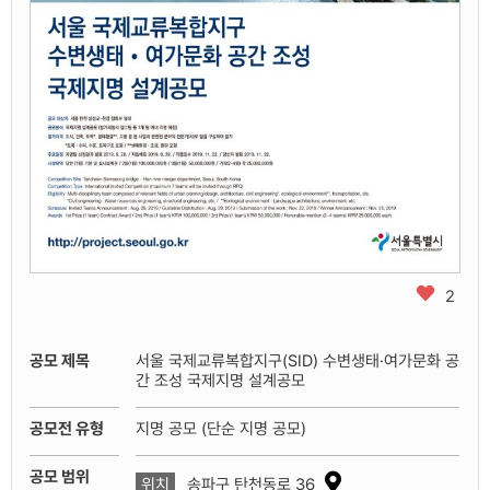
즐
2
겨
찾
기
공모 제목
서울 국제교류복합지구(SID) 수변생태·여가문화 공
추
간 조성 국제지명 설계공모
가
공모전 유형
지명 공모 (단순 지명 공모)
공모 범위
대
위치
송파구 탄천동로 36