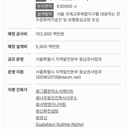
상
지
부지면적
630000 ㎡
지
설계범위
서울 국제교류복합지구를 대표하는 친
도
보
수문화여가공간 및 보행중심교량 조성
기
예정 공사비
102,900 백만원
예정 설계비
5,900 백만원
공모 운영
서울특별시 지역발전본부 동남권사업과
운영 지원
서울특별시 지역발전본부 동남권사업과
(SIDW2019@daum.net)
지명 건축가
㈜그룹한어소시에이트
㈜나우동인건축사사무소
㈜서영엔지니어링
㈜신화컨설팅
㈜유신
Gustafson Guthrie Nichol