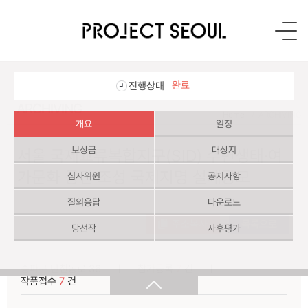
프
로
젝
트
서
완료
진행상태
울
로
ARCHIVING
Home
ARCHIVING
고
개요
일정
보상금
대상지
서울 국제교류복합지구(SID) 수변생태·여
가문화 공간 조성 국제지명 설계공모
심사위원
공지사항
질의응답
다운로드
주소복사
목록으로
당선작
사후평가
송파구 탄천동로 36
ㅣ
참가등록
7
건
ㅣ
작품접수
7
건