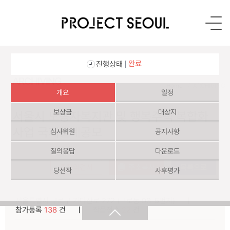
프
로
젝
트
서
완료
진행상태
울
로
ARCHIVING
Home
ARCHIVING
고
개요
일정
보상금
대상지
서울시 노동자복지관 및 행복주택 복합화
사업 국제설계공모
심사위원
공지사항
질의응답
다운로드
종합의견서
주소복사
목록으로
당선작
사후평가
서울특별시 구로구 가마산로 272 (구로동 98-5번지)
ㅣ
참가등록
138
건
ㅣ
작품접수
22
건