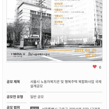
즐
6
겨
찾
기
공모 제목
서울시 노동자복지관 및 행복주택 복합화사업 국제
추
설계공모
가
공모전 유형
일반 공모
공모 범위