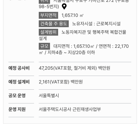
위치
서울특별시 구로구 가마산로 272 (구로동
대
98-5번지)
상
부지면적
1,657.10 ㎡
지
지
건축물 주 용도
노유자시설 : 근로복지시설
도
보
설계범위
노동자복지관 및 행복주택 복합건물
기
설계
규모
대지면적 : 1,657.10㎡ / 연면적 : 22,170
㎡ / 지하4층 ~ 지상20층 이하
예정 공사비
47,205(VAT포함, 철거비 제외) 백만원
예정 설계비
2,161(VAT포함) 백만원
공모 운영
서울특별시
운영 지원
서울주택도시공사 근린재생사업부