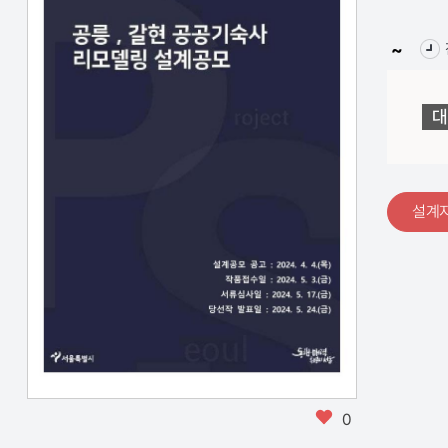
대
설계
즐
0
겨