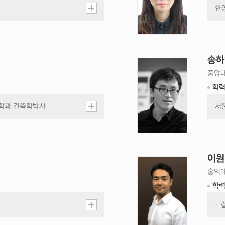
심
한
사
M
위
원
학
송하
력
심사위원 -송하
사
엽 사진/Jury -
중앙
Hayeop Song
항
학
Photo
더
보
심
축학과 건축학박사
서
기
사
축학과 공학석사
미
위
공학사
펜
원
이
학
호
이원
력
학
심사위원 -이원
사
필
석 사진/Jury -
홍익대
Wonshok Lee
항
카지
학
Photo
더
펜
보
학
심
-
기
사
-
□