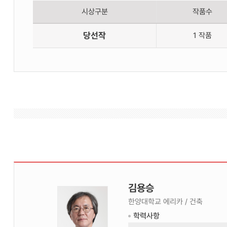
시상구분
작품수
수
당선작
1 작품
상
작
김용승
심사위원 -김용
승 사진/Jury -
한양대학교 에리카 / 건축
Yongseung
학력사항
Kim Photo