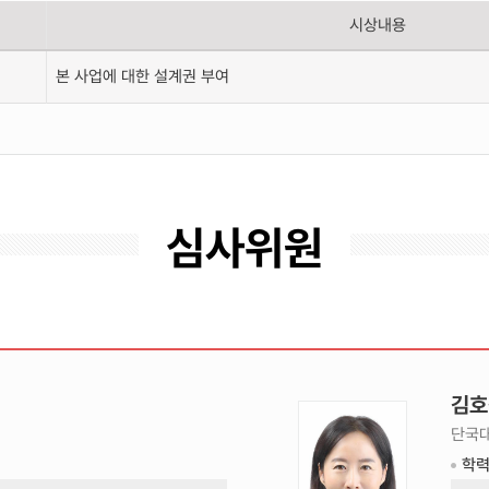
시상내용
본 사업에 대한 설계권 부여
심사위원
김호
심사위원 -김호
정 사진/Jury -
단국대
Hojeong Kim
학
Photo