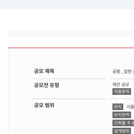
찾
기
추
가
공모 제목
공릉 , 갈
공모전 유형
제안 공모
제출항목
공모 범위
위치
서울
부지면적
건축물 주 
설계범위