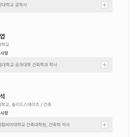
심
양대학교 공학사
사
IT 건축학석사
위
원
학
엽
력
사
대학교
항
력사항
더
보
심
울대학교 공과대학 건축학과 학사
기
사
시건대학교 건축학 석사
위
실바니아대학 “파사드 포셰: 마르셀 브로이어, 리처드 노
원
트라,
학
세 루이 서트 건축에서 창 -벽 기능의 표상 논문으로 건축
석
력
 박사학위
사
라델피아에서 건축가로 활동, 미술관, 청소년관, 공동주거,
학교, 솔리드스테이츠 / 건축
항
노, 호텔 등 설계
력사항
더
실베니아 대학교에서 스튜디오 인스트럭터로, 드렉셀 대
보
교에서 디자인 크리틱으로 활동
심
 컬럼비아대학교 건축대학원, 건축학 석사
기
사
 서울대학교 건축학과, 건축학 학사
 설계