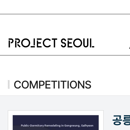
프
로
젝
트
서
울
로
고
COMPETITIONS
공릉