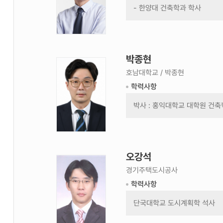
- 한양대 건축학과 학사
- 영국 런던대 석사
- 영국 바스(Bath)대 박사
박종현
심사위원 -박종
현 사진/Jury -
호남대학교 / 박종현
Park, Jong
학력사항
Hyun Photo
박사 : 홍익대학교 대학원 건
석사 : 홍익대학교 대학원 건
학사 : 홍익대학교 건축학과 
오강석
심사위원 -오강
석 사진/Jury -
경기주택도시공사
OH GANG
학력사항
SEOK Photo
단국대학교 도시계획학 석사
대림대학교 건축학 학사